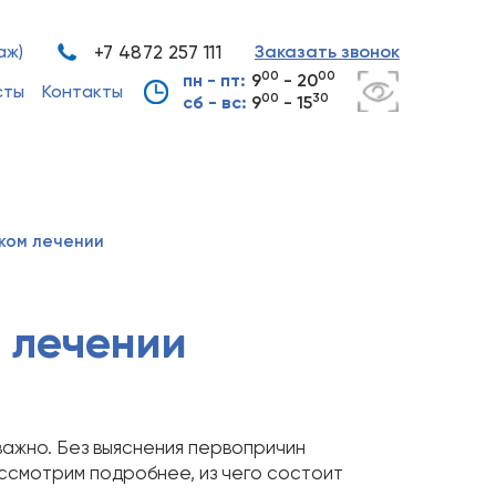
аж)
+7 4872 257 111
Заказать звонок
00
00
пн - пт:
9
- 20
сты
Контакты
00
30
сб - вс:
9
- 15
ком лечении
 лечении
ажно. Без выяснения первопричин
ссмотрим подробнее, из чего состоит