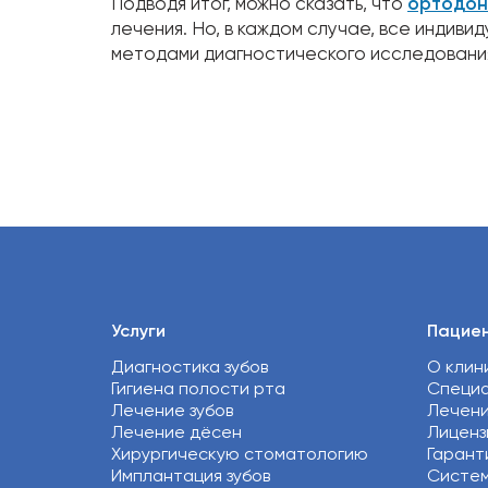
Подводя итог, можно сказать, что
ортодон
лечения. Но, в каждом случае, все индив
методами диагностического исследовани
Услуги
Пацие
Диагностика зубов
О клин
Гигиена полости рта
Специ
Лечение зубов
Лечен
Лечение дёсен
Лиценз
Хирургическую стоматологию
Гарант
Имплантация зубов
Систем