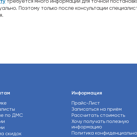
ту
требуется много информации для точной постановк
идуально. Поэтому только после консультации специали
я.
нтам
Информация
ике
Прайс-Лист
алисты
Записаться на приём
ие по ДМС
Рассчитать стоимость
ии
Хочу получать полезную
информацию
ии
Политика конфиденциальн
а скидок