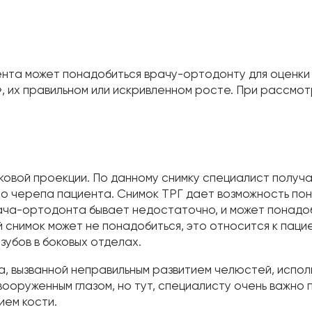
ента может понадобиться врачу-ортодонту для оценки 
, их правильном или искривленном росте. При рассмот
оковой проекции. По данному снимку специалист полу
о черепа пациента. Снимок ТРГ дает возможность пон
рача-ортодонта бывает недостаточно, и может понад
й снимок может не понадобиться, это относится к пац
убов в боковых отделах.
, вызванной неправильным развитием челюстей, исполь
ооруженным глазом, но тут, специалисту очень важно п
ием кости.