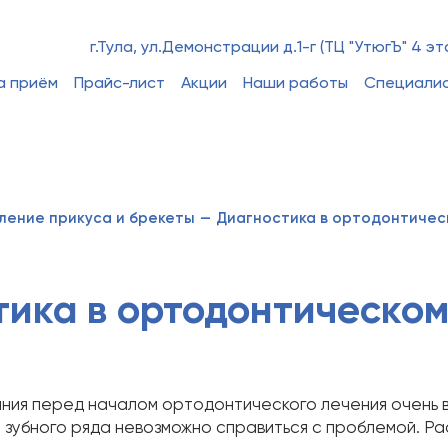
г.Тула, ул.Демонстрации д.1-г (ТЦ "УтюгЪ" 4 эт
а приём
Прайс-лист
Акции
Наши работы
Специали
ление прикуса и брекеты
—
Диагностика в ортодонтичес
тика в ортодонтическом
ия перед началом ортодонтического лечения очень в
зубного ряда невозможно справиться с проблемой. Ра