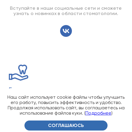
Вступайте в наши социальные сети и сможете
узнать о новинках в области стоматологии.
Большое количество акционных
предложений
Наш сайт использует cookie файлы чтобы улучшить
его работу, повысить эффективность и удобство.
Продолжая использовать сайт, вы соглашаетесь на
Стоматология Нова Дэнт предлагает своим пациентам
использование файлов куки. (
Подробнее
)
большой выбор выгодных предложений на услуги
лечения зубов Подробности смотрите в разделе Акции.
СОГЛАШАЮСЬ