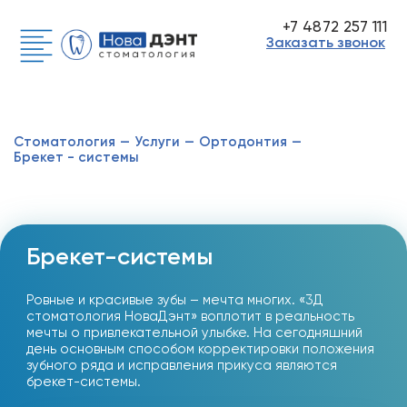
+7 4872 257 111
Заказать звонок
Стоматология
—
Услуги
—
Ортодонтия
—
Брекет - системы
Брекет-системы
Ровные и красивые зубы – мечта многих. «3Д
стоматология НоваДэнт» воплотит в реальность
мечты о привлекательной улыбке. На сегодняшний
день основным способом корректировки положения
зубного ряда и исправления прикуса являются
брекет-системы.