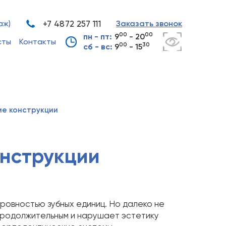
аж)
+7 4872 257 111
Заказать звонок
00
00
пн - пт:
9
- 20
сты
Контакты
00
30
сб - вс:
9
- 15
е конструкции
онструкции
ровностью зубных единиц. Но далеко не
продолжительным и нарушает эстетику