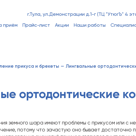
г.Тула, ул.Демонстрации д.1-г (ТЦ "УтюгЪ" 4 эт
а приём
Прайс-лист
Акции
Наши работы
Специали
ление прикуса и брекеты
—
Лингвальные ортодонтически
ые ортодонтические к
ния земного шара имеют проблемы с прикусом или с не
чение, потому что зачастую оно бывает достаточно 