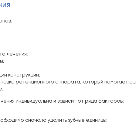
ния
апов:
о лечения;
ы;
ии конструкции;
овка ретенционного аппарата, который помогает сохр
е.
ения индивидуальна и зависит от ряда факторов:
еобходимо сначала удалить зубные единицы;