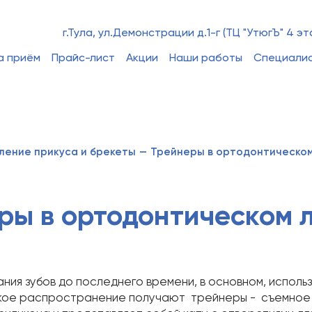
г.Тула, ул.Демонстрации д.1-г (ТЦ "УтюгЪ" 4 эт
а приём
Прайс-лист
Акции
Наши работы
Специали
ление прикуса и брекеты
—
Трейнеры в ортодонтическо
ры в ортодонтическом 
ания зубов до последнего времени, в основном, испол
кое распространение получают трейнеры - съемное у