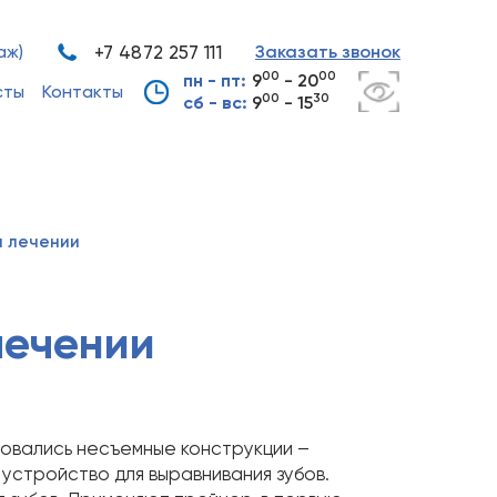
аж)
+7 4872 257 111
Заказать звонок
00
00
пн - пт:
9
- 20
сты
Контакты
00
30
сб - вс:
9
- 15
м лечении
лечении
ьзовались несъемные конструкции –
стройство для выравнивания зубов.