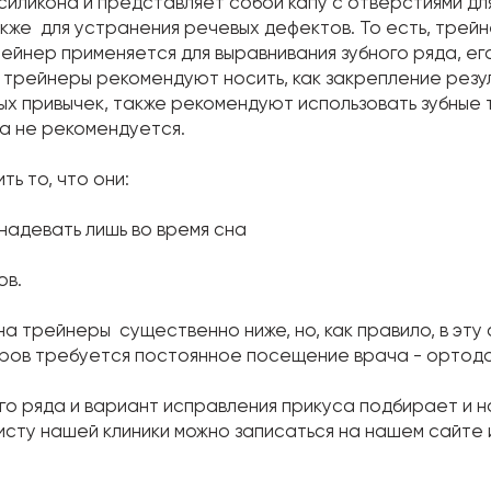
силикона и представляет собой капу с отверстиями дл
акже для устранения речевых дефектов. То есть, трей
ейнер применяется для выравнивания зубного ряда, его
е трейнеры рекомендуют носить, как закрепление резу
ных привычек, также рекомендуют использовать зубные
а не рекомендуется.
ь то, что они:
 надевать лишь во время сна
ов.
а трейнеры существенно ниже, но, как правило, в эту
ров требуется постоянное посещение врача - ортодо
го ряда и вариант исправления прикуса подбирает и н
сту нашей клиники можно записаться на нашем сайте ил