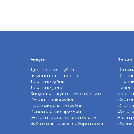
Услуги
Пацие
Диагностика зубов
О клин
Гигиена полости рта
Специ
Лечение зубов
Лечен
Лечение дёсен
Лиценз
Хирургическую стоматологию
Гарант
Имплантация зубов
Систем
Протезирование зубов
Статьи
Исправление прикуса
Фотог
Эстетическая стоматология
Наши 
Зуботехническая лаборатория
Официа