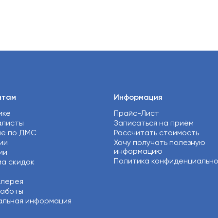
нтам
Информация
ике
Прайс-Лист
алисты
Записаться на приём
ие по ДМС
Рассчитать стоимость
ии
Хочу получать полезную
информацию
ии
Политика конфиденциальн
а скидок
алерея
работы
льная информация