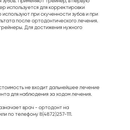
я зубов. Применяют трейнер, в первую
нер используется для корректировки
 используют при скученности зубов и при
льтата после ортодонтического лечения.
 трейнеры. Для достижения нужного
 стоимость не входит дальнейшее лечение
нта для наблюдения за ходом лечения.
азначает врач - ортодонт на
и по телефону 8(4872)257-111.