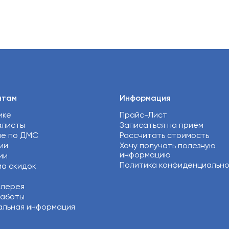
нтам
Информация
ике
Прайс-Лист
алисты
Записаться на приём
ие по ДМС
Рассчитать стоимость
ии
Хочу получать полезную
информацию
ии
Политика конфиденциальн
а скидок
алерея
работы
льная информация