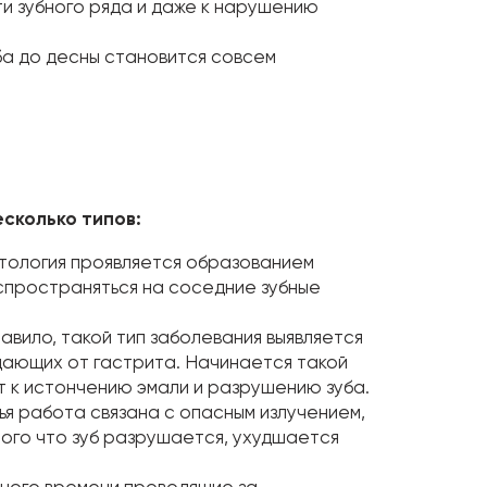
и зубного ряда и даже к нарушению
ба до десны становится совсем
сколько типов:
атология проявляется образованием
спространяться на соседние зубные
равило, такой тип заболевания выявляется
дающих от гастрита. Начинается такой
т к истончению эмали и разрушению зуба.
ья работа связана с опасным излучением,
того что зуб разрушается, ухудшается
много времени проводящие за