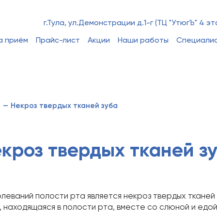
г.Тула, ул.Демонстрации д.1-г (ТЦ "УтюгЪ" 4 эт
а приём
Прайс-лист
Акции
Наши работы
Специали
е
—
Некроз твердых тканей зуба
кроз твердых тканей з
леваний полости рта является некроз твердых тканей 
, находящаяся в полости рта, вместе со слюной и едой