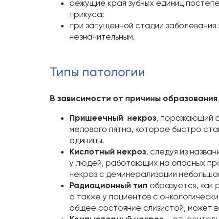
режущие края зубных единиц постепе
прикуса;
при запущенной стадии заболевания 
незначительным.
Типы патологии
В зависимости от причины образования 
Пришеечный некроз
, поражающий о
мелового пятна, которое быстро ст
единицы.
Кислотный некроз
, следуя из назва
у людей, работающих на опасных пр
некроз с деминерализации небольшог
Радиационный тип
образуется, как 
а также у пациентов с онкологическ
общее состояние слизистой, может в
Компьютерный некроз
– относитель