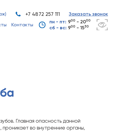
аж)
+7 4872 257 111
Заказать звонок
00
00
пн - пт:
9
- 20
сты
Контакты
00
30
сб - вс:
9
- 15
уба
зубов. Главная опасность данной
, проникает во внутренние органы,