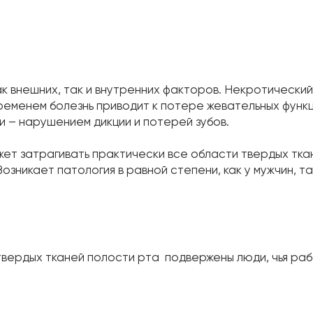
ак внешних, так и внутренних факторов. Некротически
ременем болезнь приводит к потере жевательных функци
и – нарушением дикции и потерей зубов.
жет затрагивать практически все области твердых тк
никает патология в равной степени, как у мужчин, так
вердых тканей полости рта подвержены люди, чья раб