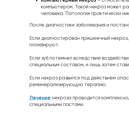
компьютером. Такой некроз может ра
человека. Патология практически ник
После диагностики заболевания и постан
Если диагностирован пришеечный некроз,
пломбируют.
Если зуб потемнел вследствие воздейств
специальным составом, и лишь затем ставя
Если некроз развился под действием опас
реминерализирующую терапию.
Лечение
некроза проводится комплексно,
специальными пастами.