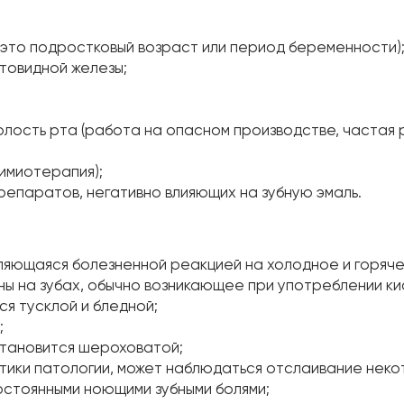
, это подростковый возраст или период беременности)
товидной железы;
олость рта (работа на опасном производстве, частая
химиотерапия);
епаратов, негативно влияющих на зубную эмаль.
ляющаяся болезненной реакцией на холодное и горяче
ы на зубах, обычно возникающее при употреблении ки
ся тусклой и бледной;
;
тановится шероховатой;
стики патологии, может наблюдаться отслаивание неко
остоянными ноющими зубными болями;