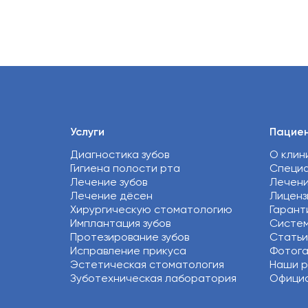
Услуги
Пацие
Диагностика зубов
О клин
Гигиена полости рта
Специ
Лечение зубов
Лечен
Лечение дёсен
Лиценз
Хирургическую стоматологию
Гарант
Имплантация зубов
Систем
Протезирование зубов
Статьи
Исправление прикуса
Фотог
Эстетическая стоматология
Наши 
Зуботехническая лаборатория
Официа