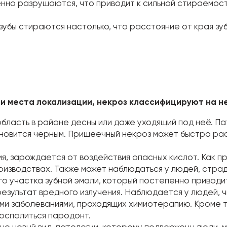
нно разрушаются, что приводит к сильной стираемост
зубы стираются настолько, что расстояние от края зу
и места локализации, некроз классифицируют на не
бласть в районе десны или даже уходящий под неё. П
ановится черным. Пришеечный некроз может быстро ра
ния, зарождается от воздействия опасных кислот. Как п
оизводствах. Также может наблюдаться у людей, стра
о участка зубной эмали, который постепенно приводи
результат вредного излучения. Наблюдается у людей, ч
ими заболеваниями, проходящих химиотерапию. Кроме 
оспалиться пародонт.
но новый вид патологии, которому подвержены люди, 