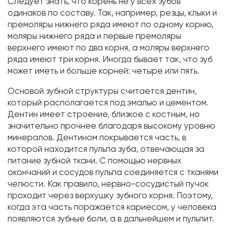
Следует знать, что корень не у всех зубов
одинаков по составу. Так, например, резцы, клыки и
премоляры нижнего ряда имеют по одному корню,
моляры нижнего ряда и первые премоляры
верхнего имеют по два корня, а моляры верхнего
ряда имеют три корня. Иногда бывает так, что зуб
может иметь и больше корней: четыре или пять.
Основой зубной структуры считается дентин,
который располагается под эмалью и цементом.
Дентин имеет строение, близкое с костным, но
значительно прочнее благодаря высокому уровню
минералов. Дентином покрывается часть, в
которой находится пульпа зуба, отвечающая за
питание зубной ткани. С помощью нервных
окончаний и сосудов пульпа соединяется с тканями
челюсти. Как правило, нервно-сосудистый пучок
проходит через верхушку зубного корня. Поэтому,
когда эта часть поражается кариесом, у человека
появляются зубные боли, а в дальнейшем и пульпит.