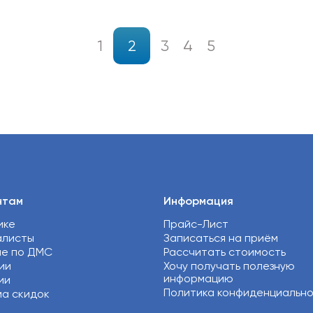
1
2
3
4
5
нтам
Информация
ике
Прайс-Лист
алисты
Записаться на приём
ие по ДМС
Рассчитать стоимость
ии
Хочу получать полезную
информацию
ии
Политика конфиденциальн
а скидок