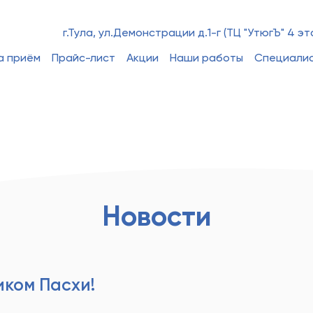
г.Тула, ул.Демонстрации д.1-г (ТЦ "УтюгЪ" 4 эт
а приём
Прайс-лист
Акции
Наши работы
Специали
Новости
иком Пасхи!