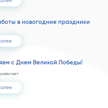
далее
аботы в новогодние праздники
далее
яем с Днем Великой Победы!
е работает.
далее