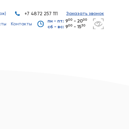
аж)
+7 4872 257 111
Заказать звонок
00
00
пн - пт:
9
- 20
сты
Контакты
00
30
сб - вс:
9
- 15