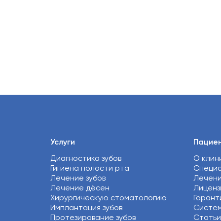
Услуги
Пацие
Диагностика зубов
О клин
Гигиена полости рта
Специ
Лечение зубов
Лечен
Лечение дёсен
Лиценз
Хирургическую стоматологию
Гарант
Имплантация зубов
Систем
Протезирование зубов
Статьи