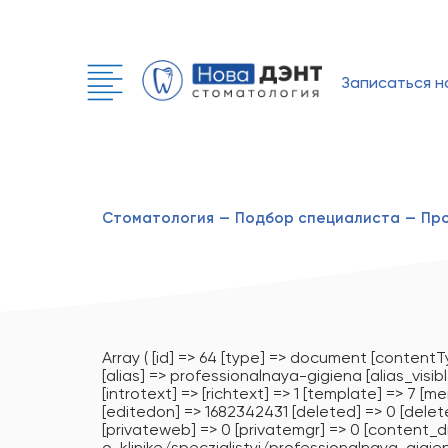
Записаться н
Стоматология
—
Подбор специалиста
—
Пр
Array ( [id] => 64 [type] => document [conten
[alias] => professionalnaya-gigiena [alias_visibl
[introtext] => [richtext] => 1 [template] => 7 [
[editedon] => 1682342431 [deleted] => 0 [delete
[privateweb] => 0 [privatemgr] => 0 [content_
o-klinike/speczialistyi/professionalnaya-gigiena