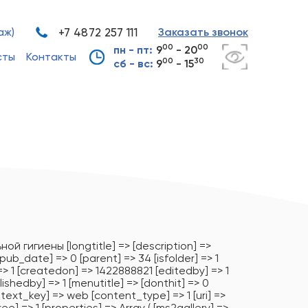
аж)
+7 4872 257 111
Заказать звонок
00
00
пн - пт:
9
- 20
сты
Контакты
00
30
сб - вс:
9
- 15
й гигиены [longtitle] => [description] =>
npub_date] => 0 [parent] => 34 [isfolder] => 1
 => 1 [createdon] => 1422888821 [editedby] => 1
shedby] => 1 [menutitle] => [donthit] => 0
ext_key] => web [content_type] => 1 [uri] =>
e] => 1 [properties] => Array ( [ms2gallery] =>