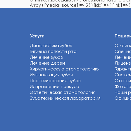
Array ( [media_source] => 5 ) ) [idx] => 1 [link] => )
Услуги
Пацие
Диагностика зубов
О клин
Гигиена полости рта
Специ
Лечение зубов
Лечен
Лечение дёсен
Лиценз
Хирургическую стоматологию
Гарант
Имплантация зубов
Систем
Протезирование зубов
Статьи
Исправление прикуса
Фотог
Эстетическая стоматология
Наши 
Зуботехническая лаборатория
Официа