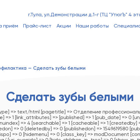
г.Тула, ул.Демонстрации д.1-г (ТЦ "УтюгЪ" 4 эт
а приём
Прайс-лист
Акции
Наши работы
Специали
офилактика
—
Сделать зубы белыми
Сделать зубы белыми
tType] => text/html [pagetitle] => Отделение профессионально
e] => 1 [link_attributes] => [published] => 1 [pub_date] => 0 [u
menuindex] => 4 [searchable] => 1 [cacheable] => 1 [createdby]
don] => 0 [deletedby] => 0 [publishedon] => 1549619580 [publi
dispo] => 0 [hidemenu] => 0 [class_key] => modDocument [cont
/ [uri_override] => 0 [hide_children_in_tree] => 0 [show_in_tre