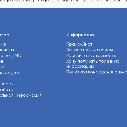
нтам
Информация
ике
Прайс-Лист
алисты
Записаться на приём
ие по ДМС
Рассчитать стоимость
ии
Хочу получать полезную
информацию
ии
Политика конфиденциальн
а скидок
алерея
работы
льная информация